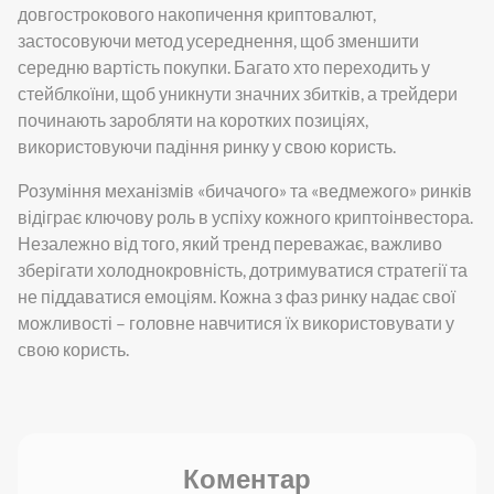
довгострокового накопичення криптовалют,
застосовуючи метод усереднення, щоб зменшити
середню вартість покупки. Багато хто переходить у
стейблкоїни, щоб уникнути значних збитків, а трейдери
починають заробляти на коротких позиціях,
використовуючи падіння ринку у свою користь.
Розуміння механізмів «бичачого» та «ведмежого» ринків
відіграє ключову роль в успіху кожного криптоінвестора.
Незалежно від того, який тренд переважає, важливо
зберігати холоднокровність, дотримуватися стратегії та
не піддаватися емоціям. Кожна з фаз ринку надає свої
можливості – головне навчитися їх використовувати у
свою користь.
Коментар