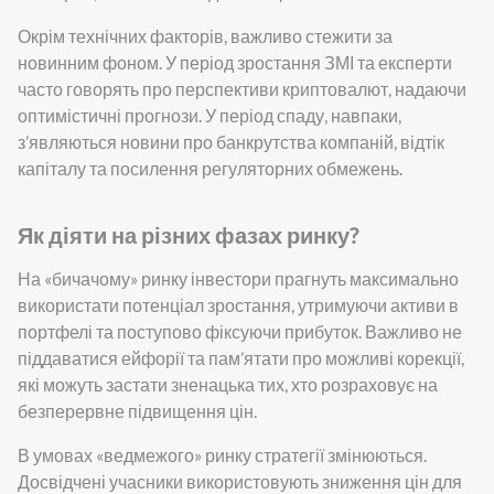
Окрім технічних факторів, важливо стежити за
новинним фоном. У період зростання ЗМІ та експерти
часто говорять про перспективи криптовалют, надаючи
оптимістичні прогнози. У період спаду, навпаки,
з’являються новини про банкрутства компаній, відтік
капіталу та посилення регуляторних обмежень.
Як діяти на різних фазах ринку?
На «бичачому» ринку інвестори прагнуть максимально
використати потенціал зростання, утримуючи активи в
портфелі та поступово фіксуючи прибуток. Важливо не
піддаватися ейфорії та пам’ятати про можливі корекції,
які можуть застати зненацька тих, хто розраховує на
безперервне підвищення цін.
В умовах «ведмежого» ринку стратегії змінюються.
Досвідчені учасники використовують зниження цін для