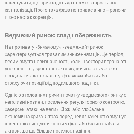
інвестувати, що призводить до стрімкого зростання
капіталізації. Проте така фаза не триває вічно – рано чи
пізно настає корекція.
Ведмежий ринок: спад і обережність
На противагу «бичачому», «ведмежий» ринок
характеризується тривалим зниженням цін. Це період
песимізму та невизначеності, коли інвестори втрачають
упевненість у зростанні активів, починають масово
продавати криптовалюту, фіксуючи збитки або
страхуючи позиції від подальшого падіння.
Однією з головних причин початку «ведмежого» ринку є
негативні новини, посилення регуляторного контролю,
хакерські атаки на великі біржі або глобальна
економічна криза. Страх перед невизначеністю змушує
інвесторів виводити кошти у фіат або більш стабільні
активи, що ще більше посилює падіння.