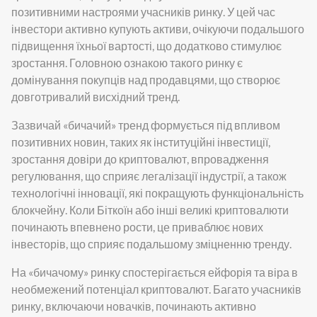
позитивними настроями учасників ринку. У цей час
інвестори активно купують активи, очікуючи подальшого
підвищення їхньої вартості, що додатково стимулює
зростання. Головною ознакою такого ринку є
домінування покупців над продавцями, що створює
довготривалий висхідний тренд.
Зазвичай «бичачий» тренд формується під впливом
позитивних новин, таких як інституційні інвестиції,
зростання довіри до криптовалют, впровадження
регулювання, що сприяє легалізації індустрії, а також
технологічні інновації, які покращують функціональність
блокчейну. Коли Біткоїн або інші великі криптовалюти
починають впевнено рости, це приваблює нових
інвесторів, що сприяє подальшому зміцненню тренду.
На «бичачому» ринку спостерігається ейфорія та віра в
необмежений потенціал криптовалют. Багато учасників
ринку, включаючи новачків, починають активно