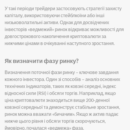
У такі періоди трейдери застосовують стратегії захисту
капіталу, використовуючи стейблкоїни або інші
низьковолатильні активи. Однак для досвідчених
інвесторів «ведмежий» ринок відкриває можливості для
довгострокового накопичення криптовалюти за
нижчими цінами в очікуванні наступного зростання.
Як визначити фазу ринку?
Визначення поточної фази ринку – ключове завдання
кожного інвестора. Один зі способів – аналіз основних
технічних індикаторів, таких як ковзні середні, індекс
відносної сили (RSI) і обсяги торгів. Наприклад, якщо
ціна криптовалюти знаходиться вище 200-денної
ковзної середньої та демонструє стабільне зростання,
ринок можна вважати «бичачим». Якщо ж актив падає
нижче цього рівня і обсяги торгів скорочуються,
ймовірно, почалася «ведмежа» фаза.