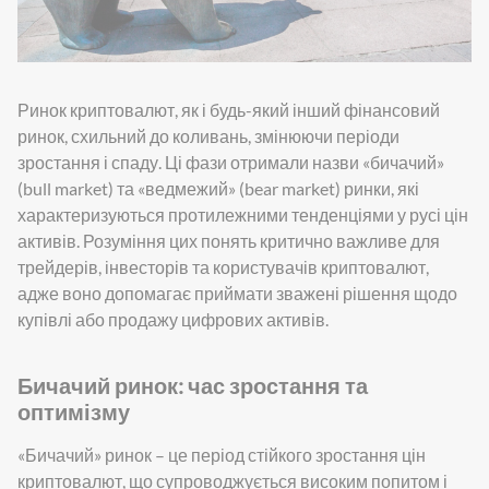
Ринок криптовалют, як і будь-який інший фінансовий
ринок, схильний до коливань, змінюючи періоди
зростання і спаду. Ці фази отримали назви «бичачий»
(bull market) та «ведмежий» (bear market) ринки, які
характеризуються протилежними тенденціями у русі цін
активів. Розуміння цих понять критично важливе для
трейдерів, інвесторів та користувачів криптовалют,
адже воно допомагає приймати зважені рішення щодо
купівлі або продажу цифрових активів.
Бичачий ринок: час зростання та
оптимізму
«Бичачий» ринок – це період стійкого зростання цін
криптовалют, що супроводжується високим попитом і